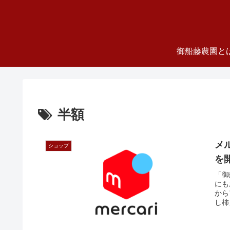
御船藤農園と
半額
メ
ショップ
を開
「御
にも
から
し柿